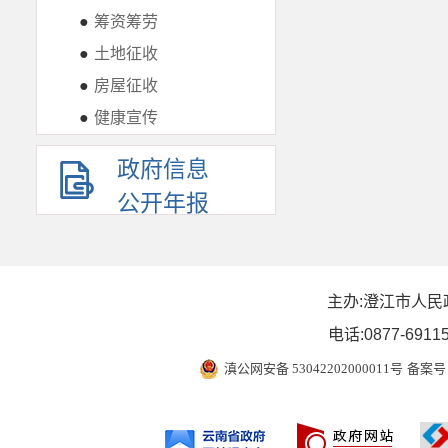
●
筹资筹劳
●
土地征收
●
房屋征收
●
健康宣传
政府信息
公开年报
主办:澄江市人民
电话:0877-6911
滇公网安备 53042202000011号
备案号 