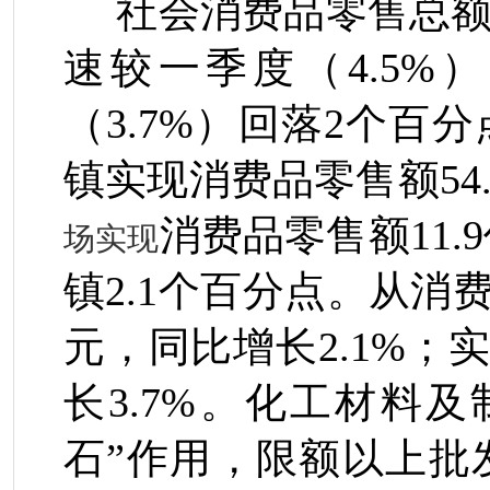
社会消费品零售总
速较一季度（
4.5%
）
（
3.7%
）回落
2
个百分
镇实现消费品零售额
54
消费品零售额
11.9
场实现
镇
2.1
个百分点。从消
元，同比增长
2.1%
；
长
3.7%
。化工材料及
石”作用，限额以上批