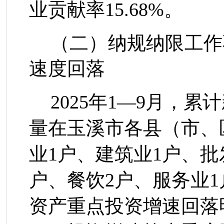
业贡献率
15.68%
。
（二）纳规纳限工作
速度回落
2025
年
1
—
9
月，
累计
量在玉溪市各县（市、
业
1
户、建筑业
1
户、
批
户、餐饮
2
户、
服务业
1
资产
重点投资增速回落