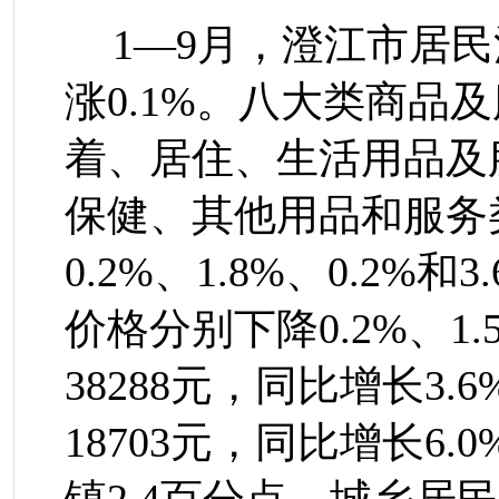
1
—
9
月，澄江市
居民
涨
0.
1
%
。八大类商品及
着、居住
、
生活用品及
保健、其他用品
和
服务
0.2%
、
1.
8
%
、
0.
2
%
和
3.
价格
分别
下降
0.
2
%
、
1.
38288
元，同比增长
3.6
18703
元，同比增长
6.0