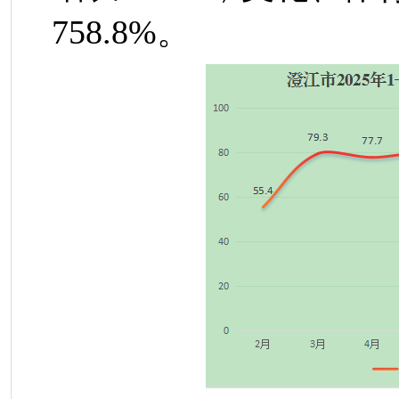
758.8%
。