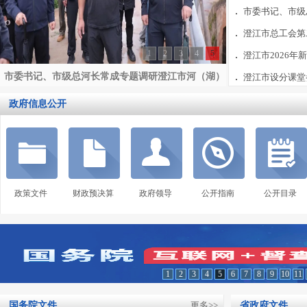
市委书记、市级总
澄江市总工会第二
1
2
3
4
5
澄江市2026年
市委书记、市级总河长常成专题调研澄江市河（湖）
澄江市设分课堂参
长制工作
政府信息公开
政策文件
财政预决算
政府领导
公开指南
公开目录
1
2
3
4
5
6
7
8
9
10
11
国务院文件
更多>>
省政府文件