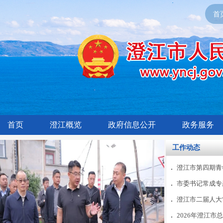
首
首页
澄江概览
政府信息公开
政务服务
工作动态
澄江市第四期青年
市委书记常成专题
澄江市二届人大常
2026年澄江市