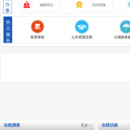
办
婚姻登记
优待抚恤
事
交通出行
出境入境
热
点
知识产权
环保绿化
服
投资审批
公共资源交易
云南政务
务
离职退休
其他
在线调查
更多>>
在线访谈