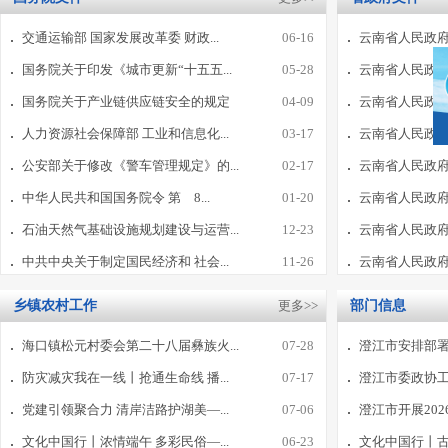
交通运输部 国家发展改革委 财政...
06-16
云南省人民政府
国务院关于印发《城市更新“十五五...
05-28
云南省人民政府
国务院关于产业链供应链安全的规定
04-09
云南省人民政府
人力资源社会保障部 工业和信息化...
03-17
云南省人民政府2
公安部关于修改《警车管理规定》的...
02-17
云南省人民政府
中华人民共和国国务院令 第 8...
01-20
云南省人民政府
石油天然气基础设施规划建设与运营...
12-23
云南省人民政府
中共中央关于制定国民经济和 社会...
11-26
云南省人民政府办
乡镇农村工作
更多>>
部门信息
海口镇松元村委会第二十八届彝族火...
07-28
澄江市安排部署
防灾减灾我在一线丨抢通生命线 播...
07-17
澄江市委政协工作
党建引领聚合力 清岸洁路护湖美—...
07-06
澄江市开展20
文化中国行丨浓情端午 多彩民俗—...
06-23
文化中国行丨古韵