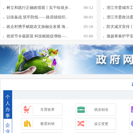
树立和践行正确政绩观丨实干绘就乡...
06-12
澄江市委城市工
以练备战 筑牢防线——路居镇组织...
06-01
澄江市委政法委2
政企村携手赋能农文旅融合发展 海...
05-18
防灾减灾宣传
抢抓节令栽新苗 科技赋能促增收—...
05-06
激扬青春护平安 
个
人
办
生育收养
就业创业
事
教育科研
设立变更
企
业