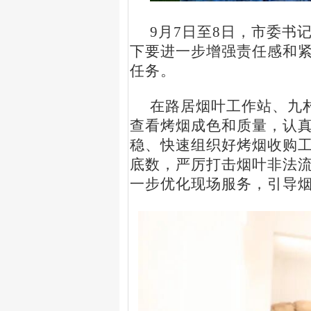
9
月
7
日至
8
日，市委书
下要进一步增强责任感和
任务。
在路居烟叶工作站、九
查看烤烟成色和质量，认
稳、快速组织好烤烟收购
底数，严厉打击烟叶非法
一步优化现场服务，引导