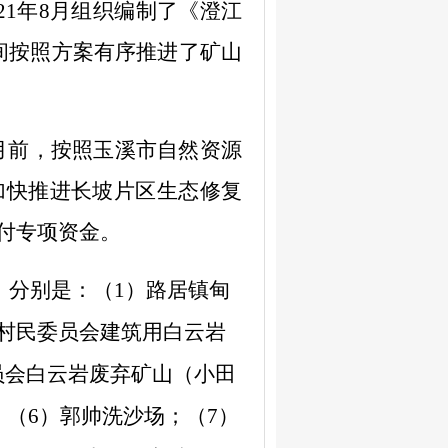
21
年
8
月组织编制了《澄江
间按照方案有序推进
了
矿山
月前，按照玉溪市自然资源
加快推进长坡片区生态修复
付专项资金
。
。分别是：（
1
）路居镇甸
村民委员会建筑用白云岩
员会白云岩废弃矿山（小田
；（
6
）郭帅洗沙场；（
7
）