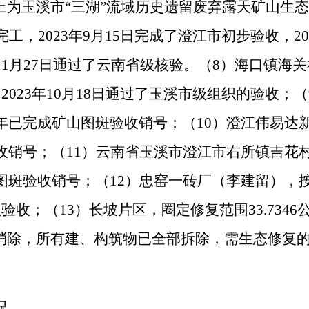
上为玉溪市“三湖”流域历史遗留废弃露天矿山生
完工，
2023
年
9
月
15
日完成了澄江市初步验收，
20
11
月
27
日通过了云南省级核验。（
8
）海口镇海关
，
2023
年
10
月
18
日通过了玉溪市级组织的验收；（
年已完成矿山图斑验收销号；（
10
）澄江伟易达
收销号；（
11
）云南省玉溪市澄江市右所镇吉花
图斑验收销号；（
12
）忠窑一砖厂（李建留），按
级验收；（
13
）长坡片区，圈定修复范围
33.7346
消除，所有建、构筑物已全部拆除，需生态修复
况