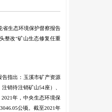
轮省生态环境保护督察报告
头整改“矿山生态修复任重
报告指出：
玉溪市矿产资源
，
注销待注销矿山
54
座
）
、
。
2021
年，中央生态环境保
3046.05
公顷。截至
2021
年