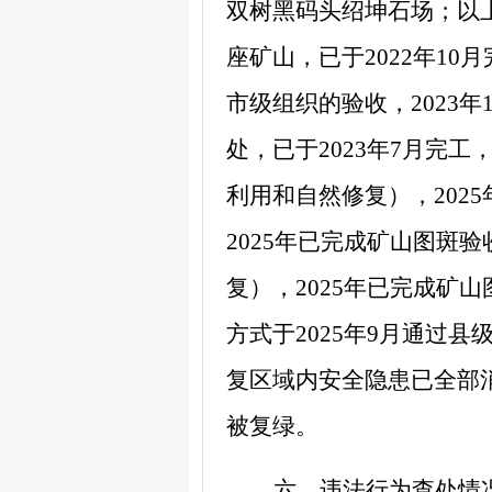
双树黑码头绍坤石场；以
座矿山，已于
2022
年
10
月
市级组织的验收，
2023
年
处，已于
2023
年
7
月完工
利用和自然修复），
2025
2025
年已完成矿山图斑验
复），
2025
年已完成矿山
方式于
2025
年
9
月通过县
复区域内安全隐患已全部
被复绿。
六、违法行为查处情