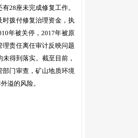
还有
28
座未完成修复工作。
及时拨付修复治理资金，执
010
年被关停，
2017
年被原
管理责任离任审计反映问题
均未得到落实。截至目前，
管部门审查，矿山地质环境
季外溢的风险。