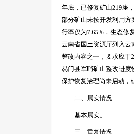
年底，已修复矿山
219
座
部分矿山未按开发利用方
行率仅为
7.65%
，生态修
云南省国土资源厅列入云
整改内容之一，要求应于
易门县军哨矿山整改进度
保护恢复治理尚未启动，
二、属实情况
基本属实。
三、重复情况