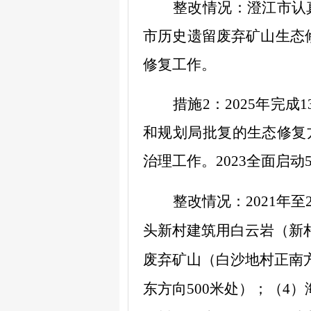
整改情况：
澄江市认
市历史遗留废弃矿山生态
修复工作
。
措施
2
：
2025
年完成
1
和规划局批复的生态修复
治理工作。
2023
全面启动
整改情况：
2021
年至
头新村建筑用白云岩（新
废弃矿山（白沙地村正南
东方向
500
米处）；（
4
）