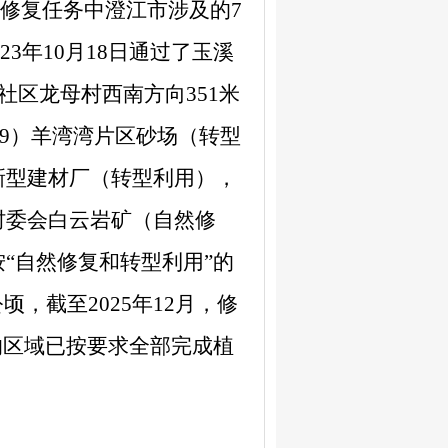
态修复任务中澄江市涉及的
7
23
年
10
月
18
日通过了玉溪
社区龙母村西南方向
351
米
9
）羊湾湾片区砂场（转型
新型建材厂（转型利用），
村委会白云岩矿（自然修
“自然修复和转型利用”的
公顷，截至
2025
年
12
月，修
的区域已按要求全部完成植