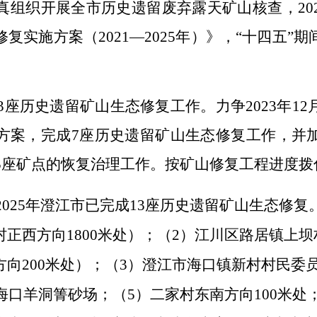
真组织开展全市历史遗留废弃露天矿山核查，
20
修复实施方案（
2021—2025
年）》，“十四五”期
3
座历史遗留矿山生态修复工作。力争
2023
年
12
方案，完成
7
座历史遗留矿山生态修复工作，并
5
座矿点的恢复治理工作。按矿山修复工程进度拨
2025
年澄江市已完成
13
座历史遗留矿山生态修复
村正西方向
1800
米处）；（
2
）江川区路居镇上坝
方向
200
米处）；（
3
）澄江市海口镇新村村民委
海口羊洞箐砂场；（
5
）二家村东南方向
100
米处