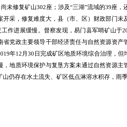
，尚未修复矿山
302
座
；
涉及
“
三湖
”
流域的
39
座，
案开采，修复难度大，县
（
市、区
）
财政部门未
复工作进展缓慢。督察发现，易门县军哨矿山于
2
南省党政主要领导干部经济责任与自然资源资产
2019
年
12
月
30
日完成矿区地质环境综合治理，但
慢
，
地质环境保护与复垦方案未通过自然资源主
矿山仍存在水土流失、矿区低点淋溶水积存，雨