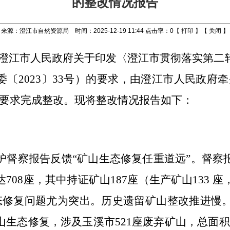
的整改情况报告
来源：澄江市自然资源局 时间：2025-12-19 11:44 点击率：
0
【
打印
】【
关闭
】
澄江市人民政府关于印发
〈
澄江市贯彻落实第二
委〔
2023
〕
33
号）的要求，由澄江市人民政府牵
按要求完成整改。
现将整改情况报告如下：
护督察报告反馈
“
矿山生态修复任重道远
”。督察
达
708
座
，
其中持证矿山
187
座
（
生产矿山
133
座
态修复问题尤为突出。历史遗留矿山整改推进慢
山生态修复，涉及玉溪市
521
座废弃矿山，总面积