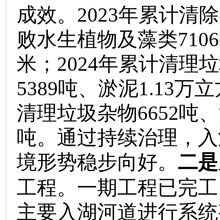
成效。
2023
年累计清除
败水生植物及藻类
7106
米；
2024
年累计清理垃
5389
吨、淤泥
1.13
万立
清
理
垃圾杂物
6652
吨、
吨
。通过持续治理，入
境形势稳步向好。
二是
工程。一期工程
已完工
主要入湖河道进行系统