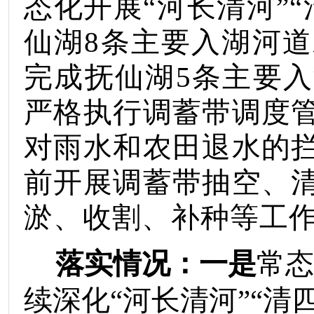
态化开展
“
河长清河
”“
仙湖
8
条主要入湖河道
完成抚仙湖
5
条主要入
严格执行调蓄带调度
对雨水和农田退水的
前开展调蓄带抽空、
淤、收割、补种等工
落实情况：
一
是
常态
续深化
“
河长清河
”“
清