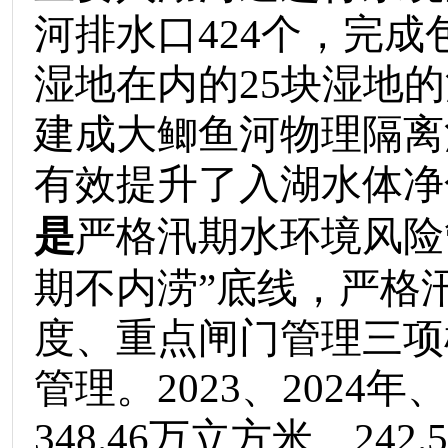
河排水口
424
个，完成
湿地在内的
25
块湿地的
建成大鲫鱼河物理隔离
有效提升了入湖水体净
是
严格汛期水环境风险
期不内涝
”底线
，严格
度、重点闸门管理三项
管理
。
2023
、
2024
年
、
348.46
万立方米、
242.