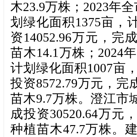
木
23.9
万株；
2023
年全
划绿化面积
1375
亩，
资
14052.96
万元，完
苗木
14.1
万株；
2024
年
计划绿化面积
1007
亩
投资
8572.79
万元，完
苗木
9.7
万株。澄江市
成投资
30520.64
万元
种植苗木
47.7
万株。