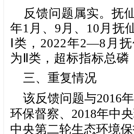
反馈问题属实。
抚
年
1
月、
9
月、
10
月抚
Ⅰ
类，
2022
年
2—8
月抚
为
Ⅱ
类，超标指标总磷
三、重复情况
该反馈问题与
2016
年
环保督察、
2018
年中央
中央第二轮生态环境保