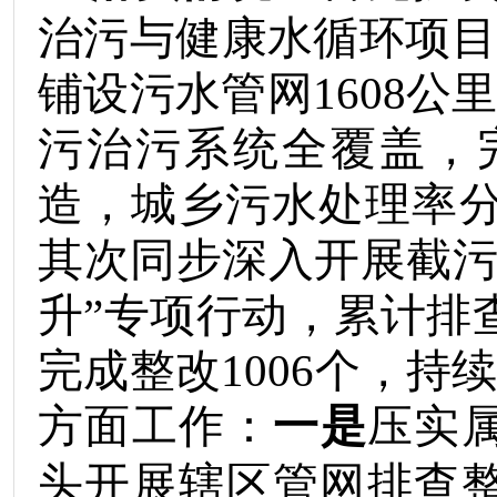
治污与健康水循环项
铺设污水管网
1608
公
污治污系统全覆盖，
造，城乡污水处理率
其次
同步深入开展截
升
”
专项行动，累计排
完成整改
1006
个，持
方面工作：
一是
压实
头开展辖区管网排查