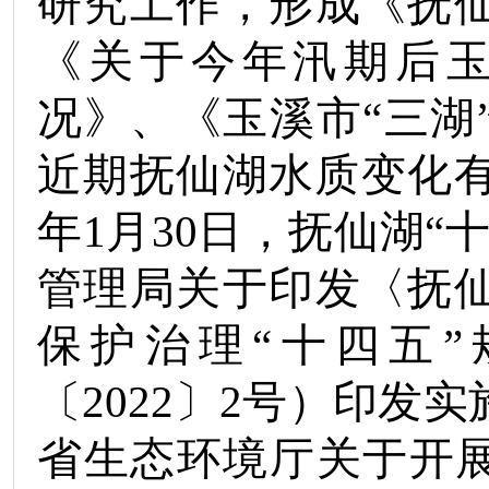
研究工作，形成《抚
《关于今年汛期后
况》、《玉溪市“三湖
近期抚仙湖水质变化
年
1
月
30
日，抚仙
湖“
管理局关于印发〈抚
保护治
理“十四五”
〔
2022
〕
2
号）印发实
省生态环境厅关于开