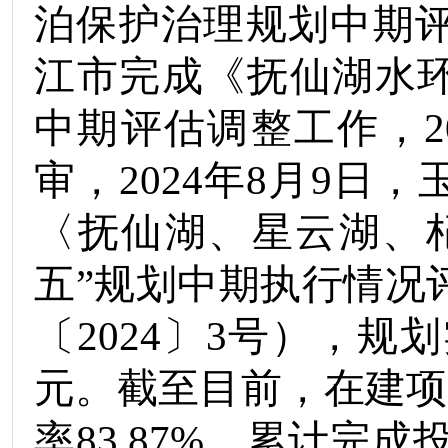
泊保护治理规划中期
江市完成《
抚仙湖水
中期评估调整工作
，
2
审，
2024
年
8
月
9
日，
〈抚仙湖、星云湖、
五”规划中期执行情况
〔
2024
〕
3
号），规划
元
。
截至
目前
，在建项
率
83.87
%
，累计完成