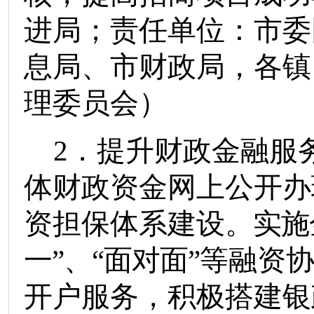
进局
；责任单位：
市委
息局
、
市财政局
，各
镇
理委员会）
2
．提升财政金融服
体财
政资金网上公开办
资担保体系建设
。实施
一
”
、
“
面对面
”
等融资
开户服务
，
积极搭建银