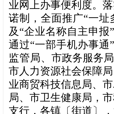
业网上办事便利
度
。落
诺制，全面推广
“
一址
及
“
企业名称自主申报
通过
“
一部手机办事通
监管局
、
市政务服务局
市人力资源社会保障局
业商贸科技信息局
、
市
局
、
市卫生健康局
，
市
支行
，
各镇
〔
街道
〕
，