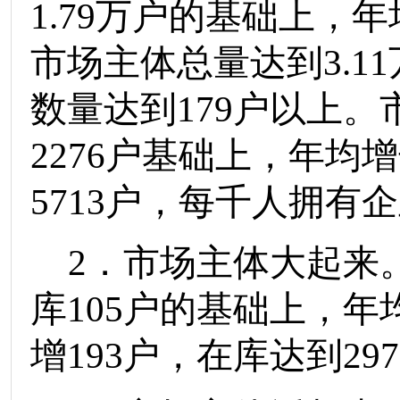
1.79
万户
的
基础上
，
年
市场主体总量达到
3.11
数量达到
1
79
户以上。
2276
户基础上，年均增
5713
户，每千人拥有企
2
．
市场主体大起来
库
105
户
的
基础上，年
增
193
户，在库达到
29
7