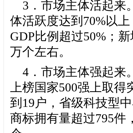
3
．
市场主体活起来
体活跃度达到
70%
以上
GDP
比例超过
50%
；新
万个左右。
4
．
市场主体强起来
上榜
国家
500
强上取得
到
19
户，
省级
科技型中
商标拥有量超过
795
件