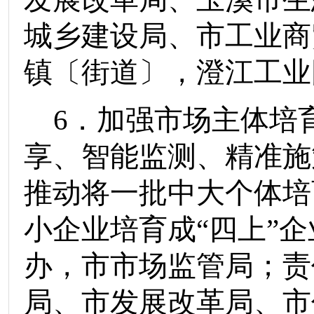
城乡建设局
、
市工业商
镇
〔街道〕
，
澄江工业
6
．加强市场主体培
享、智能监测、精准施
推动
将
一批中大个体培
小企业培育成
“
四上
”
企
办
，
市市场监管局
；责
局、
市发展改革局
、
市