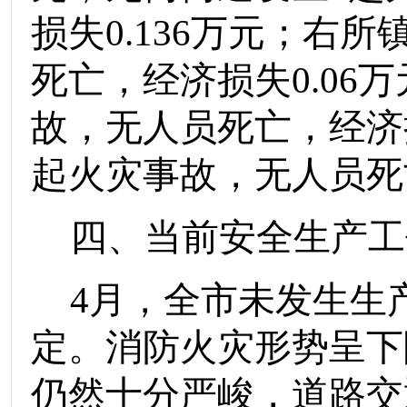
损失
0.136
万
元
；
右所
死亡
，
经济损失
0.06
万
故，无人员死亡，经济
起火灾事故，
无人员死
四、
当前安全生产工
4
月，
全市
未
发生生
定。
消防火灾形势呈下
仍然十分严峻，道路交