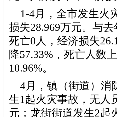
1-
4
月
，
全市发生火
损失
28.969
万
元
。与去
死亡
0
人，
经济损失
26.
降
57.33%
，
死亡人数
10.96
%
。
4
月，镇（街道）消
生
1
起火灾事故，无人
元；
龙街街道发生
2
起