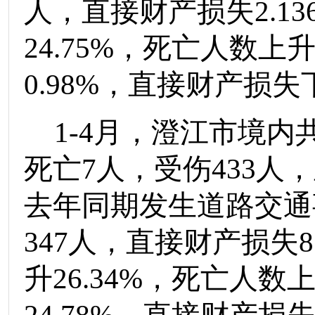
人，直接财产损失
2.13
24.75
%
，死亡人数
上
0.98
%
，直接财产损失
1-
4
月
，澄江市境内
死亡
7
人
，
受伤
433
人
，
去年同期发生道路交通
347
人，直接财产损失
8
升
26.34
%
，死亡人数