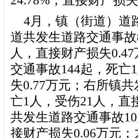
24.78
%
，直接财产损
4
月，镇（街道）道
道
共发生道路交通事故
人，直接财产损失
0.47
交通事故
144
起，死亡
1
失
0.77
万元
；
右所镇
共
亡
1
人
，受伤
21
人，直
共发生道路交通事故
10
接财产损失
0.06
万元
；