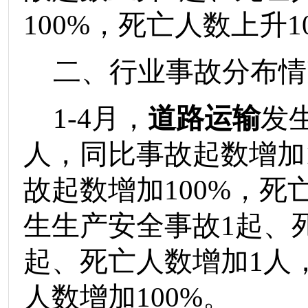
100
%
，
死亡人数
上升
1
二、行业事故分布情
1-
4
月
，
道路运输
发
人
，
同比事故起数增加
故起数增加
100%
，
死
生生产安全事故
1
起、
起、死亡人数增加
1
人
人数增加
100%
。