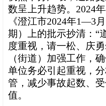
数
呈
上升
趋势
。
2024
年
《澄江市
2024
年
1
—
3
月
期
）上的批示抄清：
“
度重视，请一松、庆勇
（
街道
）加强工作，确
单位务必引起重视，分
管，减少
事故起数
、
受
值
。