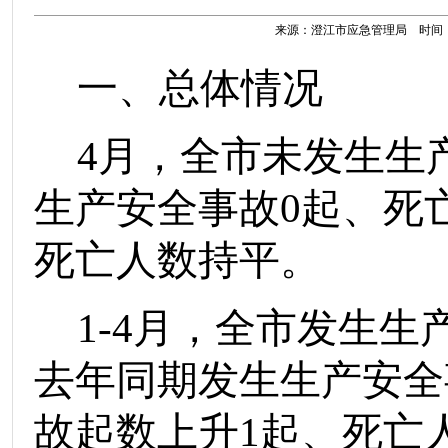
来源：澄江市应急管理局 时间：202
一、总体情况
4
月
，
全市
未
发生生
生产安全事故
0
起、
死
死亡人数
持平
。
1-
4
月
，
全市
发生
生
去年同期发生
生产安全
故起数
上升
1
起
、死亡