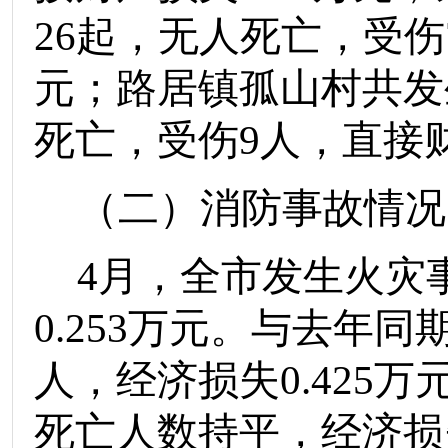
26
起，
无人
死亡，受伤
元
；路居镇孤山村共发
死亡，受伤
9
人，直接
（二）消防事故情况
4
月
，
全市发生火灾
0.253
万
元。与去年同
人，
经济损失
0.425
万
死亡人数
持平
，
经济损