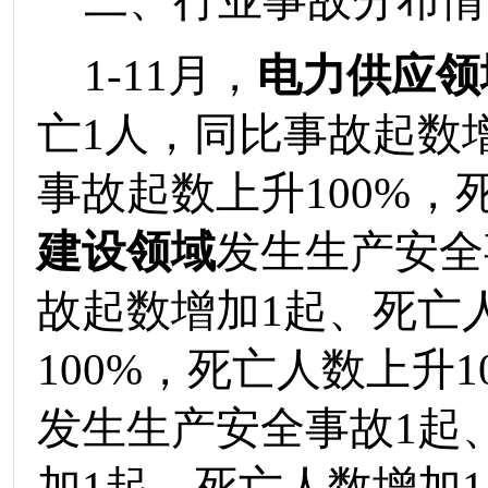
二、行业事故分布情
1-
11
月
，
电力供应领
亡
1
人，同比事故起数
事故起数上升
100%
，
建设领域
发生生产安全
故起数增加
1
起、死亡
100%
，死亡人数
上升
1
发生生产安全事故
1
起
加
1
起、死亡人数增加
1