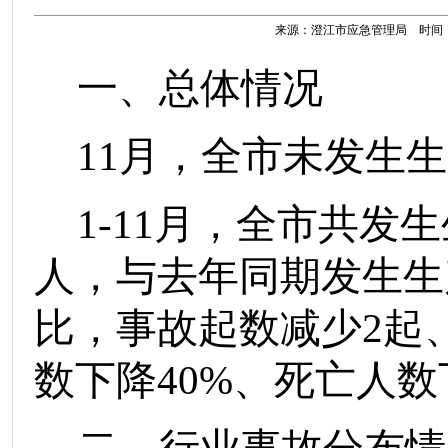
来源：澄江市应急管理局 时间：202
一、总体情况
11
月
，
全市未发生生
1-
11
月
，
全市
共
发生
人
，
与去年同期发生
生
比，
事故起数
减少
2
起
数
下降
40
%
、死亡人数