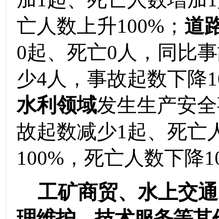
亡人数
上升
100%
；
道
0
起、死亡
0
人
，
同比事
少
4
人
，
事故起数
下降
1
水利领域
发生生产安全
故起数
减少
1
起、死亡
100%
，
死亡人数
下降
1
工矿商贸、
水上交通
理维护、技术服务等其