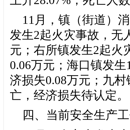
上升
2
8.07
%
，
死亡人
11
月
，镇（街道）消
发生
2
起火灾事故，
无
元
；右所镇发生
2
起火
0.06
万元；海口镇发生
济损失
0.08
万元；九村
亡，经济损失待认定。
四、
当前安全生产工