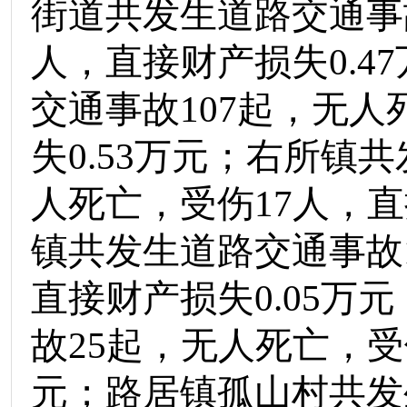
街道
共发生道路交通事
人，直接财产损失
0.
4
7
交通事故
1
07
起，
无人
失
0.
53
万元
；
右所镇
共
人死亡
，受伤
17
人，直
镇
共发生道路交通事故
直接财产损失
0.
0
5
万元
故
25
起，
无人
死亡，受
元
；
路居镇孤山村
共发