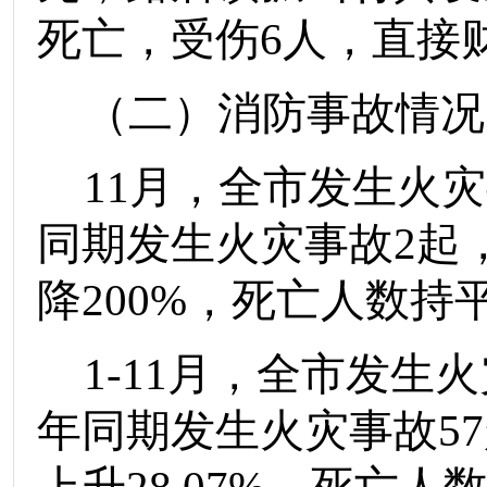
死亡，受伤
6
人，直接
（二）消防事故情况
11
月
，
全市发生火灾
同期发生火灾事故
2
起
降
20
0%
，
死亡人
数持
1-
11
月
，
全市发生火
年同期发生火灾事故
5
7