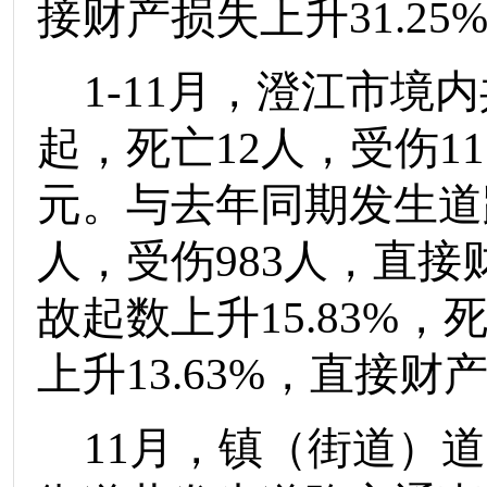
接财产损失
上升
31.25
1-
11
月
，澄江市境内
起，死亡
1
2
人，受伤
11
元
。与去年同期发生道
人，受伤
9
8
3
人，直接
故起数
上升
1
5.83
%
，
上升
13.63
%
，直接财
11
月
，镇（街道）道