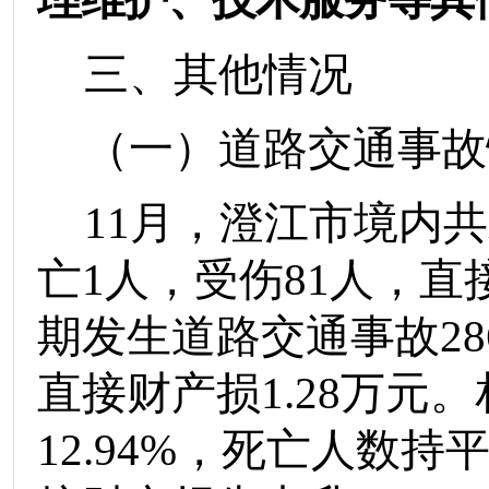
三、
其他情况
（一）道路交通事故
11
月
，澄江市境内共
亡
1
人
，受伤
8
1
人，直
期发生道路交通事故
28
直接财产损
1.28
万元。
12.94
%
，死亡人数
持