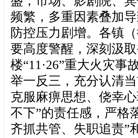
盛；市场、影剧院、宾
频繁，多重因素叠加导
防控压力剧增。各镇（
要高度警醒，深刻汲取
楼
“
11
·
26
”
重大火灾事
举一反三，充分认清当
克服麻痹思想、侥幸心
不下
”
的责任感，严格
齐抓共管、失职追责
”