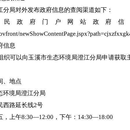
江分局
对外发布政府信息的查阅渠道如下：
民政府门户网站
政府
xgovfront/newShowContentPage.jspx?path=cjxzfxxg
府信息
组织可以
向玉溪市生态环境局澄江分局
申请获取
间、地点
态环境局澄江分局
民西路延长线
2
号
五，上午
8:30
—
12:00
，下午：
14:30—18:00