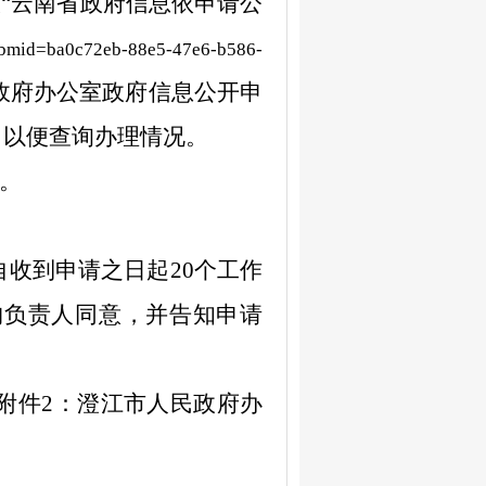
入
“
云南省政府信息依申请公
?bmid=ba0c72eb-88e5-47e6-b586-
政府办公室政府
信息公开申
，以便查询办理情况。
。
自收到申请之日起
20
个
工作
构负责人同意，并告知申请
附件
2
：
澄江市人民政府办