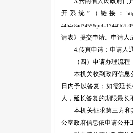
3.
云南省人民政府门
开系统
”
（链接：
ht
44b4c8ad3455&pid=17440b2f-05
请表》提交申请。申请人
4.
传真申请：申请人
（四）申请办理流程
本机关收到政府信息
日内予
以答复；如需延长
人，延长答复的期限最长
本机关征求第三方和
公室
政府信息依申请公开