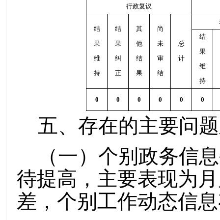
行政复议
结
结
其
尚
结
果
果
他
未
总
果
维
纠
结
审
计
维
持
正
果
结
持
0
0
0
0
0
0
五、存在的主要问题
（一）个别政务信息
待提高，主要表现为月
差，个别工作动态信息