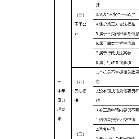
开
3.危及“三安全一稳定”
（三）
不予公
4.保护第三方合法权益
开
5.属于三类内部事务信
6.属于四类过程性信息
7.属于行政执法案卷
8.属于行政查询事项
1.本机关不掌握相关政
三、
息
（四）
本年
无法提
2.没有现成信息需要另
度办
供
作
理结
3.补正后申请内容仍不
果
1.信访举报投诉类申请
2.重复申请
（五）
3.要求提供公开出版物