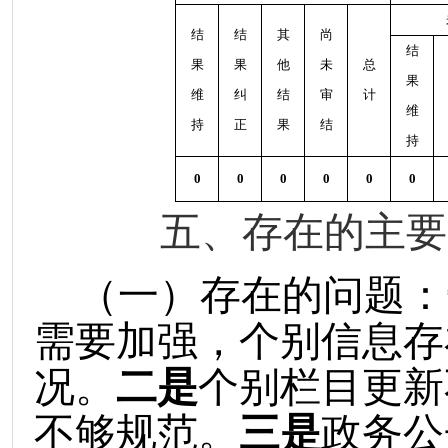
结
结
其
尚
结
果
果
他
未
总
果
维
纠
结
审
计
维
持
正
果
结
持
0
0
0
0
0
0
五、存在的主要
（一）存在的问题：
需要加强，个别信息存
况。
二是
个别栏目更新
不够规范。
三是
政务公