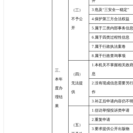
开
3.危及“三安全一稳定”
（三）
不予公
4.保护第三方合法权益
开
5.属于三类内部事务信
6.属于四类过程性信息
7.属于行政执法案卷
8.属于行政查询事项
1.本机关不掌握相关政
三、
息
（四）
本年
无法提
2.没有现成信息需要另
度办
供
作
理结
3.补正后申请内容仍不
果
1.信访举报投诉类申请
2.重复申请
（五）
3.要求提供公开出版物