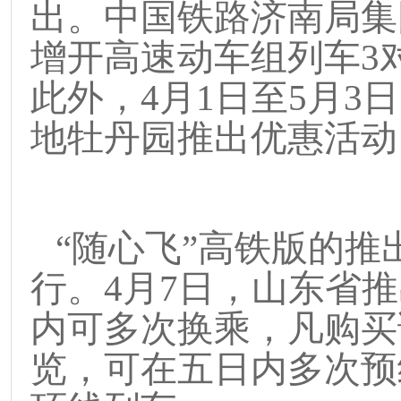
出。中国铁路济南局集
增开高速动车组列车
3
此外，
4
月
1
日至
5
月
3
日
地牡丹园推出优惠活动
“
随心飞
”
高铁版的推
行。
4
月
7
日，山东省推
内可多次换乘，凡购买
览，可在五日内多次预