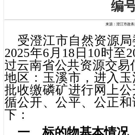
编号
来源：澄江市政务服务
受澄江市自然资源局
2025
年
6
月
1
8
日
10
时至
2
过云南
省公共资源交
易
地区：玉溪市，进入玉
批收缴磷矿
进行网上公
循公开、公平、公正和
下：
一、
标的物基本情况