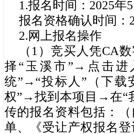
1.
报名时间：
2025
年
5
报名资格确认时间：
2.
网上报名操作
（
1
）竞买人凭
CA
数
择
“
玉溪市
”→
点击进
统
”→“
投标人
”
（下载
权
”→
找到本项目
→
在
“
传的报名资料包括：（
单、《受让产权报名登