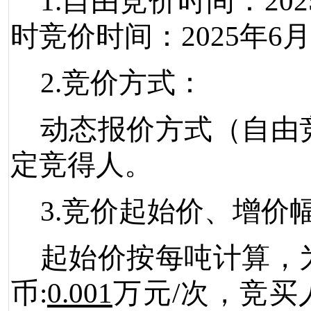
1
.
自由竞价时间：
202
时竞价时间：
202
5
年
6
月
2.
竞价
方式：
动态报价方式（自由
定竞得人。
3.
竞价起始价、增价
起始价按每吨计算，
币
:
0.001
万
元
/
次
，竞买