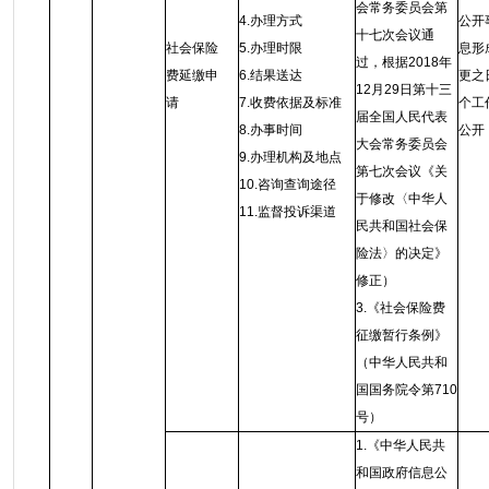
会常务委员会第
4.办理方式
公开
十七次会议通
社会保险
5.办理时限
息形
过，根据2018年
费延缴申
6.结果送达
更之
12月29日第十三
请
7.收费依据及标准
个工
届全国人民代表
8.办事时间
公开
大会常务委员会
9.办理机构及地点
第七次会议《关
10.咨询查询途径
于修改〈中华人
11.监督投诉渠道
民共和国社会保
险法〉的决定》
修正）
3.《社会保险费
征缴暂行条例》
（中华人民共和
国国务院令第710
号）
1.《中华人民共
和国政府信息公