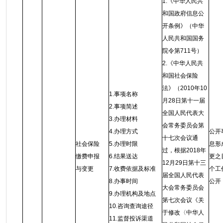
1.《中华人民共
和国政府信息公
开条例》（中华
人民共和国国务
院令第711号）
2.《中华人民共
和国社会保险
法》（2010年10
1.事项名称
月28日第十一届
2.事项简述
全国人民代表大
3.办理材料
会常务委员会第
4.办理方式
公开
十七次会议通
社会保险
5.办理时限
息形
过，根据2018年
缴费申报
6.结果送达
更之
12月29日第十三
与变更
7.收费依据及标准
个工
届全国人民代表
8.办事时间
公开
大会常务委员会
9.办理机构及地点
第七次会议《关
10.咨询查询途径
于修改〈中华人
11.监督投诉渠道