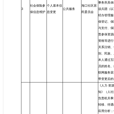
事务所具体
社会保险参
个人基本信
海口社区居
3
公共服务
设兵团（以
保信息维护
息变更
民委员会
经办管理服
保登记、保
与支付、保
责参保资源
资格等进行
关系注销、
别、民族、
本人通过互
员的姓名、
联网服务渠
带变更后的
《人力 资
知》（人社
负责机关事
转移、待遇
应用分析；