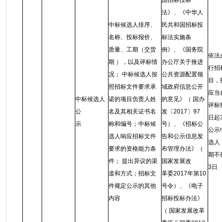
国招标投标
法》、《中华人
中标候选人排序、
民共和国招标投
名称、投标报价、
标法实施条
质量、工期（交货
例》、《国务院
依法
期 ），以及评标情
办公厅关于推进
行招
况； 中标候选人按
公共资源配置领
目，
照招标文件要求承
域政府信息公开
应当
中标候选人
诺的项目负责人姓
的意见》（ 国办
评标
公
名及其相关证书名
发〔2017〕97
日起
示
称和编号；中标候
号）、《招标公
公示
选人响应招标文件
告和公示信息发
选人
要求的资格能力条
布管理办法》（
期不
件； 提出异议的渠
国家发展改
3日
道和方式；招标文
革委2017年第10
件规定公示的其他
号令）、《电子
内容
招标投标办法》
（ 国家发展改革