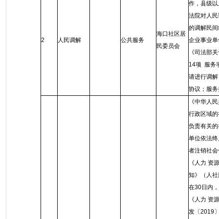
作，县级以
法院对人民
的调解民间
海口社区居
2
人民调解
公共服务
企业事业单
民委员会
《司法部关
14项 服
请进行调解
协议；服务
《中华人民
行政区域的
负责有关的
单位依法终
者注销社会
《人力 资
知》（人社
在30日内
《人力 资
发〔201