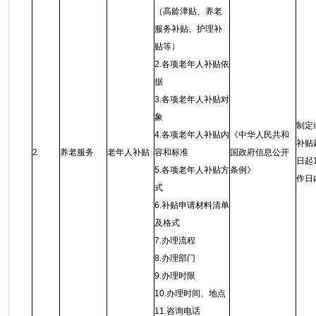
（高龄津贴、养老
服务补贴、护理补
贴等）
2.各项老年人补贴依
据
3.各项老年人补贴对
象
制定
4.各项老年人补贴内
《中华人民共和
补贴
2
养老服务
老年人补贴
容和标准
国政府信息公开
日起
5.各项老年人补贴方
条例
》
作日
式
6.补贴申请材料清单
及格式
7.办理流程
8.办理部门
9.办理时限
10.办理时间、地点
11.咨询电话