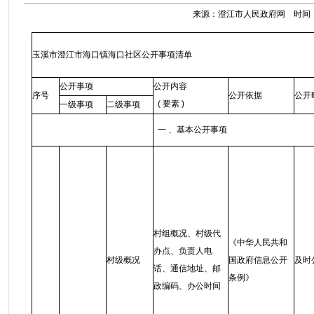
来源：澄江市人民政府网 时间：202
玉溪市澄江市海口镇海口社区公开事项清单
公开事项
公开内容
序号
公开依据
公开
( 要素 )
一级事项
二级事项
一 、基本公开事项
村组概况、村级代
《中华人民共和
办点、负责人电
村级概况
国政府信息公开
及时
话、通信地址、邮
条例》
政编码、办公时间