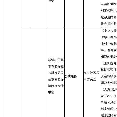
登记
申请和划拨
档案管理、
城乡居民养
协办员协助
《中华人民
时累计缴费
农村社会养
遇。也可以
相应的养老
城镇职工基
《国务院办
本养老保险
移接续暂行
与城乡居民
海口社区居
公共服务
其在城镇参
基本养老保
民委员会
领取条件时
险制度衔接
《人力 资
申请
发〔201
申请和划拨
档案管理、
城乡居民养