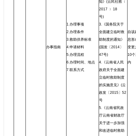
知》(云民社救 ﹝
2017 ﹞ 18
号)
1.办理事项
3.《国务院关于
2.办理条件
全面建立临时救
自该
3.救助供养标准
助制度的通知》
息形
办事指南
4.申请材料
(国发〔2014〕
变更
5.办理流程
47号)
10
6.办理时间、地点
4.《云南省人民
内
7.联系方式
政府关于全面建
立临时救助制度
的实施意见》(云
政发〔2015〕52
号
5.《云南省民政
厅云南省财政厅
关于进一步加强
和改进临时救助