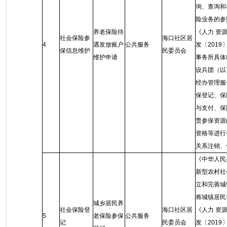
询、查询和
险业务的参
养老保险待
《人力 资
社会保险参
海口社区居
4
遇发放账户
公共服务
发〔201
保信息维护
民委员会
维护申请
事务所具体
设兵团（以
经办管理服
保登记、保
与支付、保
责参保资源
资格等进行
关系注销、
《中华人民
新型农村社
立和完善城
将城镇居民
城乡居民养
社会保险登
海口社区居
《人力 资
5
老保险参保
公共服务
记
民委员会
发〔201