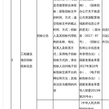
是否接受联合体投
例》、《国务院
标；获取招标文件
办公厅关于推进
的时间、方式；递
公共资源配置领
交投标文件的截止
域政府信息公开
时间、方式；招标
的意见》（ 国办
信息
招标公告
人及其招标代理机
发〔2017〕97
日起
构的名称、地址、
号）、《招标公
作日
联系人及联系方
告和公示信息发
工程建设
式；采用电子招标
布管理办法》（
3
项目招标
投标方式的，潜在
国家发展改革委
投标信息
投标人访问电子招
2017年第10号
标投标交易平台的
令）、《电子招
网址和方法；其他
标投标办法》（
依法应当载明的内
国家发展改革委
容
等八部委2013年
第20号令）
《中华人民共和