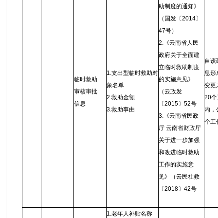
助制度的通知》
（国发〔2014〕
47号）
2.《云南省人民
政府关于全面建
自该
立临时救助制度
1.支出型临时救助对
息形
临时救助
的实施意见》
象名单
变更
审核审批
（云政发
2.救助金额
20
信息
〔2015〕52号
3.救助事由
内，
3.《云南省民政
个工
厅 云南省财政厅
关于进一步加强
和改进临时救助
工作的实施意
见》（云民社救
〔2018〕42号
1.老年人补贴名称