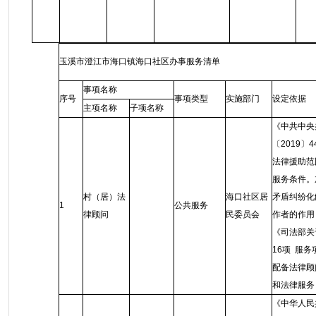
玉溪市澄江市海口镇海口社区办事服务清单
事项名称
序号
事项类型
实施部门
设定依据
主项名称
子项名称
《中共中央
〔2019
法律援助范
服务条件。
村（居）法
海口社区居
矛盾纠纷化
1
公共服务
律顾问
民委员会
作者的作用
《司法部关
16项 服
配备法律顾
和法律服务
《中华人民