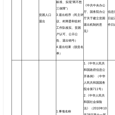
标准、实现“两不愁
《中共中央办公
三保障”）
厅、国务院办公
信息
贫困人口
3.退出程序（民主评
厅关于建立贫困
日起
退出
议、村两委和驻村
退出机制的意
作日
工作队核实、贫困
见》
户认可、公示公
告、退出销号）
4.退出结果（脱贫名
单）
1.《中华人民共
和国政府信息公
开条例》（中华
人民共和国国务
院令第711号）
2.《中华人民共
和国社会保险
法》（2010年10
1.事项名称
月28日第十一届