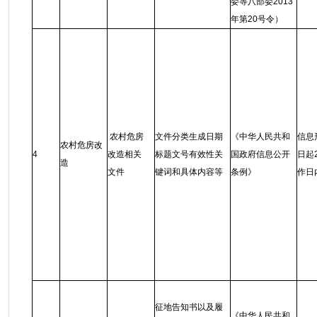
委等八部委2013
年第20号令）
农村危房
文件分类生成日期
《中华人民共和
信息
农村危房改
4
改造相关
标题文号有效性关
国政府信息公开
日起
造
文件
键词和具体内容等
条例
》
作日
征地告知书以及履
《中华人民共和