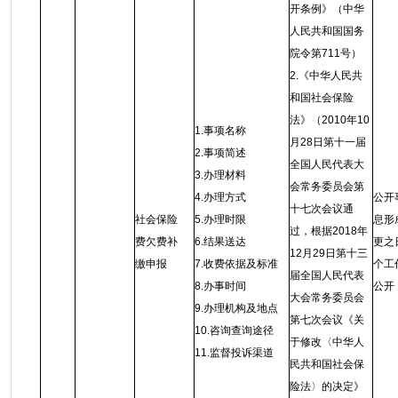
开条例》（中华
人民共和国国务
院令第711号）
2.《中华人民共
和国社会保险
法》（2010年10
1.事项名称
月28日第十一届
2.事项简述
全国人民代表大
3.办理材料
会常务委员会第
4.办理方式
公开
十七次会议通
社会保险
5.办理时限
息形
过，根据2018年
费欠费补
6.结果送达
更之
12月29日第十三
缴申报
7.收费依据及标准
个工
届全国人民代表
8.办事时间
公开
大会常务委员会
9.办理机构及地点
第七次会议《关
10.咨询查询途径
于修改〈中华人
11.监督投诉渠道
民共和国社会保
险法〉的决定》