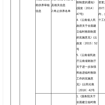
助制度的通知》
变更
助供养审核
及相关信息
(国发〔2014〕
20
信息
2.终止供养名单
47号)
内，
4.《云南省人民
个工
政府关于全面建
立临时救助制度
的实施意见》(云
政发〔2015〕52
号
5.《云南省民政
厅云南省财政厅
关于进一步加强
和改进临时救助
工作的实施意
见》(云民社救
〔2018〕42号
1.《国务院关于
全面建立临时救