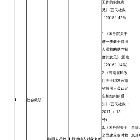
工作的实施意
见》(云民社救
〔2018〕42号
1.《国务院关于
进一步健全特困
人员救助供养制
度的意见》(国发
〔2016〕14号)
2.《云南省民政
厅关于印发云南
省特困人员认定
实施细则的通
1
社会救助
知》(云民社救 ﹝
2017 ﹞ 18
号)
3.《国务院关于
自该
全面建立临时救
息形
特困人员救
1.新增纳入对象名单