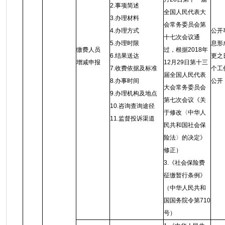
2.事项简述
全国人民代表大
3.办理材料
会常务委员会第
4.办理方式
公开
十七次会议通
5.办理时限
息形
缴费人员
过，根据2018年
6.结果送达
更之
增减申报
12月29日第十三
7.收费依据及标准
个工
届全国人民代表
8.办事时间
公开
大会常务委员会
9.办理机构及地点
第七次会议《关
10.咨询查询途径
于修改〈中华人
11.监督投诉渠道
民共和国社会保
险法〉的决定》
修正）
3.《社会保险费
征缴暂行条例》
（中华人民共和
国国务院令第710
号）