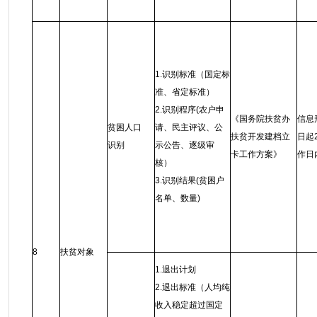
1.识别标准（国定标
准、省定标准）
2.识别程序(农户申
《国务院扶贫办
信息
贫困人口
请、民主评议、公
扶贫开发建档立
日起
识别
示公告、逐级审
卡工作方案》
作日
核）
3.识别结果(贫困户
名单、数量)
8
扶贫对象
1.退出计划
2.退出标准（人均纯
收入稳定超过国定