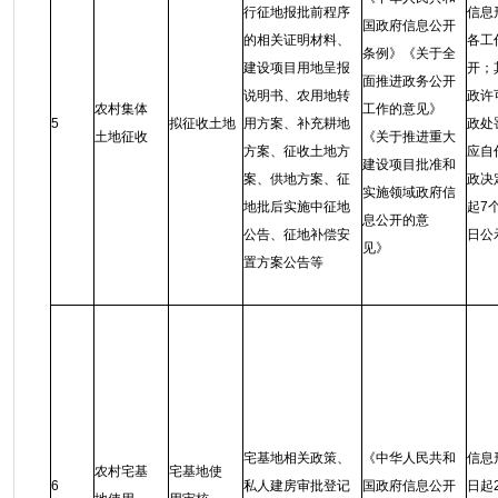
行征地报批前程序
信息
国政府信息公开
的相关证明材料、
各工
条例
》
《关于全
建设项目用地呈报
开；
面推进政务公开
说明书、农用地转
政许
农村集体
工作的意见》
5
拟征收土地
用方案、补充耕地
政处
土地征收
《关于推进重大
方案、征收土地方
应自
建设项目批准和
案、供地方案、征
政决
实施领域政府信
地批后实施中征地
起7
息公开的意
公告、征地补偿安
日公
见》
置方案公告等
宅基地相关政策、
《中华人民共和
信息
农村宅基
宅基地使
6
私人建房审批登记
国政府信息公开
日起