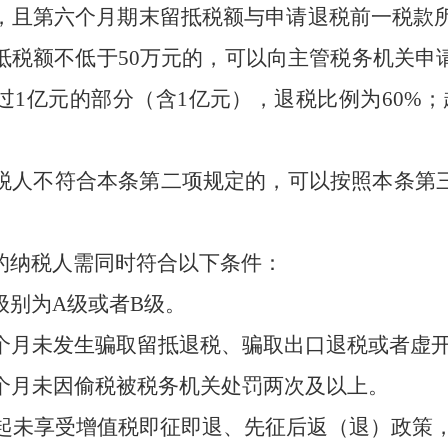
，且第六个月期末留抵税额与申请退税前一税款
抵税额不低于
50
万元的，可以向主管税务机关申
过
1
亿元的部分（含
1
亿元），退税比例为
60%
；
人不符合本条第二项规定的，可以按照本条第三
纳税人需同时符合以下条件：
级别为
A
级或者
B
级。
个月未发生骗取留抵退税、骗取出口退税或者虚
个月未因偷税被税务机关处罚两次及以上。
起未享受增值税即征即退、先征后返（退）政策