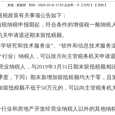
来源：财政部 时间：2025-10-31 17:53 点击率：
0
【
打印
】【
关闭
】
退税政策有关事项公告如下：
值税纳税申报期起，符合条件的增值税一般纳税
机关申请退还期末留抵税额。
科学研究和技术服务业
”
、
“
软件和信息技术服务
个行业）纳税人，可以按月向主管税务机关申请
业纳税人，与
2019
年
3
月
31
日期末留抵税额相
季度，下同）期末新增加留抵税额均大于零，且
加留抵税额不低于
50
万元的，可以向主管税务机
个行业和房地产开发经营业纳税人以外的其他纳