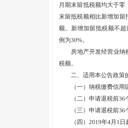
月期末留抵税额均大于零
末留抵税额相比新增加留
额。新增加留抵税额不超
例为
30%
。
房地产开发经营业纳税
税额。
二、适用本公告政策的
（一）纳税缴费信用
（二）申请退税前
36
（三）申请退税前
36
（四）
2019
年
4
月
1
日