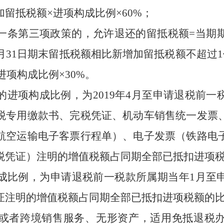
加留抵税额
×
进项构成比例
×60%
；
条第三项政策的，允许退还的留抵税额
=
当期
月
31
日期末留抵税额相比新增加留抵税额不超过
1
进项构成比例
×30%
。
进项构成比例，为
2019
年
4
月至申请退税前一
税专用缴款书、完税凭证、机动车销售统一发票
航空运输电子客票行程单）、电子发票（铁路电
税凭证）注明的增值税额占同期全部已抵扣进项
比例，为申请退税前一税款所属期当年
1
月至
证注明的增值税额占同期全部已抵扣进项税额的
者跨境销售服务、无形资产，适用免抵退税办