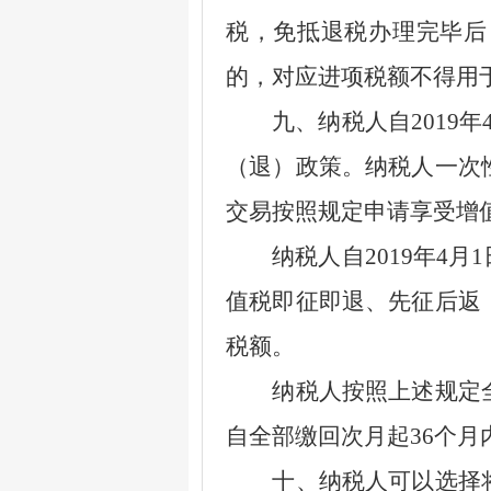
税，免抵退税办理完毕后
的，对应进项税额不得用
九、纳税人自
2019
年
（退）政策。纳税人一次
交易按照规定申请享受增
纳税人自
2019
年
4
月
1
值税即征即退、先征后返
税额。
纳税人按照上述规定全
自全部缴回次月起
36
个月
十、纳税人可以选择将