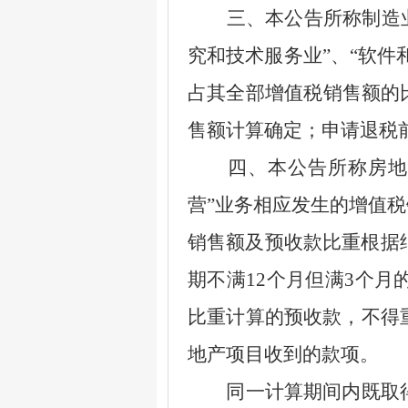
三、本公告所称制造
究和技术服务业
”
、
“
软件
占其全部增值税销售额的
售额计算确定；申请退税
四、本公告所称房地产
营
”
业务相应发生的增值税
销售额及预收款比重根据
期不满
12
个月但满
3
个月
比重计算的预收款，不得
地产项目收到的款项。
同一计算期间内既取得