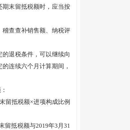
还期末留抵税额时，应当按
稽查查补销售额、纳税评
的退税条件，可以继续向
定的连续六个月计算期间，
额：
末留抵税额
×
进项构成比例
末留抵税额与
2019
年
3
月
31