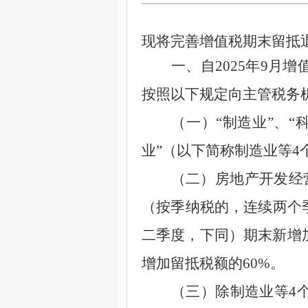
现将完善增值税期末留抵
一、自
2025
年
9
月增
按照以下规定向主管税务
（一）
“
制造业
”
、
“
业
”
（以下简称制造业等
4
（二）房地产开发经营
（按季纳税的，连续两个
二季度，下同）期末新增
增加留抵税额的
60%
。
（三）除制造业等
4