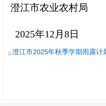
澄江市
农业农村
局
202
5
年
12
月
8
日
澄江市2025年秋季学期雨露计划拟