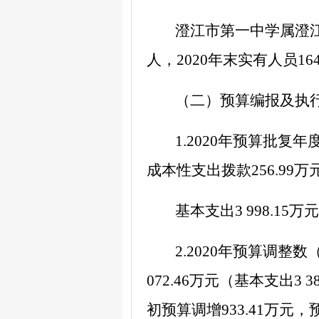
澄江市第一中学属澄
人，
2020
年末实有人员
16
（二）
预算编报及执
1.2020
年预算批复年
成本性支出拨款
256.99
万
基本支出
3 998.15
万元
2.2020
年预算调整数
072.46
万元（基本支出
3 3
初预算调增
933.41
万元，