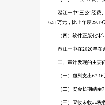
澄江一中
“
三公
”
经费
6.51
万元，比上年度
29.19
（四）软件正版化审
澄江一中在
2020
年在
二
、审计发现的主要
（一）虚列支出
67.16
（二）资金长期结余
7
（三）应收未收非税