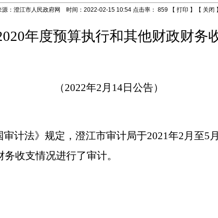
来源：澄江市人民政府网 时间：2022-02-15 10:54 点击率：
859
【
打印
】【
关闭
2020
年度预算执行和其他财政财务
（
2022
年
2
月
14
日公告）
国审计法》规定，
澄江市审计局
于
2021
年
2
月
至
5
财务收支情况
进行了审计
。