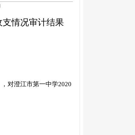
】
收支情况审计结果
月
，对
澄江市第一中学
2020