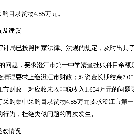
采购目录货物
4.85
万
元
。
况及建议
审计局已按照国家法律、法规的规定，及时出具
的问题，要求澄江市第一中学清查挂账科目余额
金清理要求上缴澄江市财政；对资金长期结余
7.05
江市财政；对
应收未收非税收入
1.634
万
元
的问题
行采购集中采购目录货物
4.85
万
元
要求
澄江
市第一
购行为，杜绝类似问题的再次发生。
整改情况