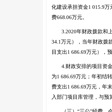
化建设承担资金
1 015.9
万
费
668.06
万元。
3.2020
年财政拨款和
34.1
万元），当年财政拨
目支出
1
686.69
万元），
4.
财政安排的
项目资
为
1 686.69
万元；
年初结
费支出
1 686.69
万元，年
入部门项目库管理，与预
（三）
“
三公
”
经费、