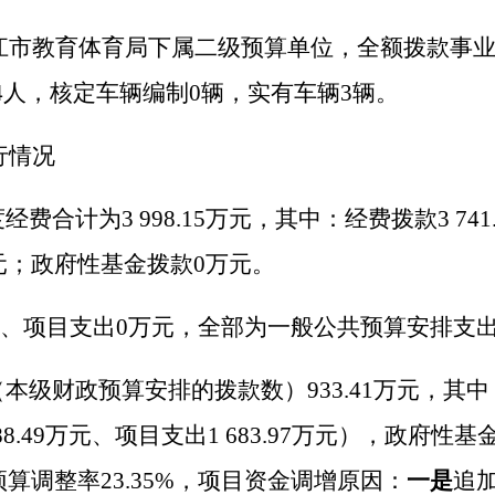
江市教育体育局下属二级预算单位，全额拨款事
4
人，核定车辆编制
0
辆，实有车辆
3
辆。
行情况
度经费合计为
3
998.15
万元，其中：经费拨款
3 741
元；政府性基金拨款
0
万元。
、项目支出
0
万元，全部为一般公共预算安排支
（本级财政预算安排的拨款数）
933.41
万元，其中
88.49
万元、项目支出
1 683.97
万元），政府性基
预算调整率
23.35%
，项目资金调增原因：
一是
追