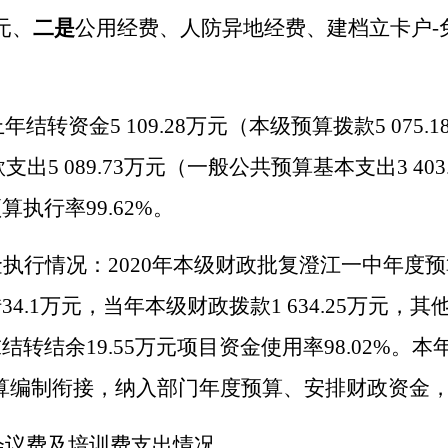
元、
二是
公用经费、人防异地经费、建档立卡户
-
上年结转资金
5
109.28
万元（本级预算拨款
5
075.1
款支出
5
089.73
万元（一般公共预算基本支出
3
403
预算执行率
99.62%
。
金执行情况：
2020
年本级财政批复澄江一中年度预
转
34.1
万元，当年本级财政拨款
1 634.25
万元，其
末结转结余
19.55
万元项目资金使用率
98.02%
。本
算编制衔接，
纳入部门年度预算、安排财政资金
会议费及培训费支出情况