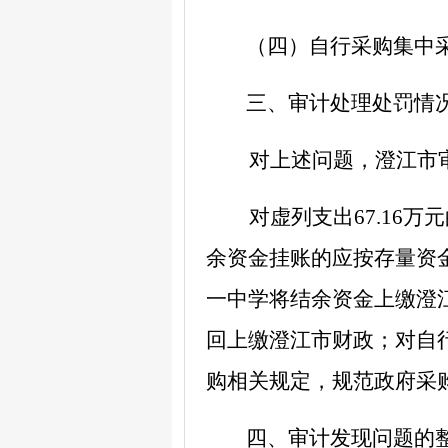
（四）自行采购集中
三
、审计
处理处罚情
对上述问题，澄江市
对虚列支出
67.16
万元
余资金挂账的应按存量资
一中学将结余资金上缴澄
回上缴澄江市财政；对
自
购相关规定，规范政府采
四、
审计
发现问题的