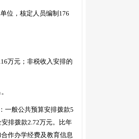
业单位，核定人员编制
176
.16
万元；非税收入安排的
出。
：一般公共预算安排拨款
5
金安排拨款
2.72
万元。比年
加合作办学经费及教育信息