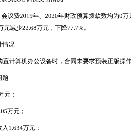
、会议费
2019
年、
2020
年财政预算拨款数均为
0
万
万元减少
22.68
万元，下降
77.7%
。
计情况
购置计算机办公设备时，合同未要求预装正版操
问题
万
元
；
.05
万
元
；
收入
1.634
万
元
；