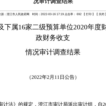
况审计调查结果
来源：澄江市人民政府网 时间：2022-03-16 17:19 点击率：
692
【
打印
】【
关闭
及下属
16
家二级预算单位
2020
年度
政财务收支
情况审计调查结果
（
2022
年
2
月
11
日公告）
审计法》的规定，澄江市审计局派出审计组，自
2