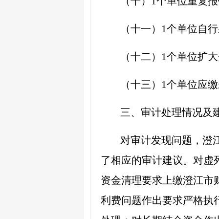
（
十
）
1
个单位
重复报
（
十一
）
1
个单位
自行
（
十二
）
1
个单位
扩大
（
十三
）
1
个单位
应缴
三、审计处理情况及
对审计发现问题，澄
了相应的审计建议。
对虚
资金清理要求上缴澄江市
利费问题作出要求严格执