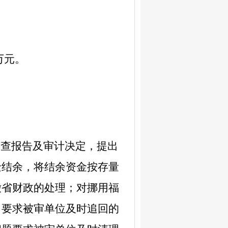
万
元。
调查
报告及
审计
决定，提出
金结余，将结余资金按存量
缴省财政
的处理
；对挪用福
出要求被审单位及时追回的