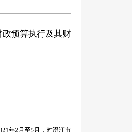
】
财政预算执行及其财
02
1
年
2
月
至
5
月
，对澄江市