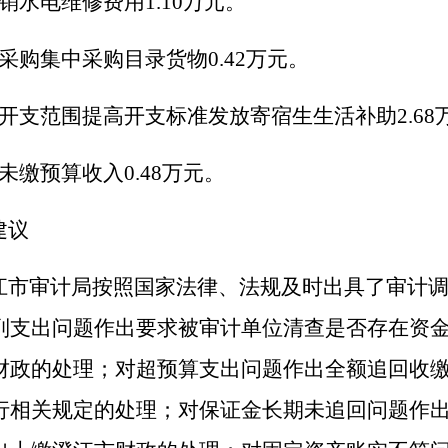
销水电维修费用
1.10
万元。
采购集中采购目录货物
0.42
万
元
。
开支范围提高开支标准发放寄宿生生活补助
2.68
未缴预算收入
0.48
万
元。
建议
江
市
审计局按照国家法律、法规及时出具了审计
列支出问题作出要求被审
计
单位
清查是否存在资
财政
的
处理；对超预算支出问题作出
全额追回收
行相关规定的处理；对保证金长期未追回问题作