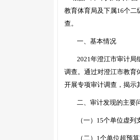
教育体育局及下属
1
6
个
二
查。
一、基本情况
2021
年
澄江市审计局
调查。通过
对澄江市
教育
开展
专项审计调查
，
揭示
二、审计发现的主要
（一）
15个单位虚列
（二）
1个单位超预