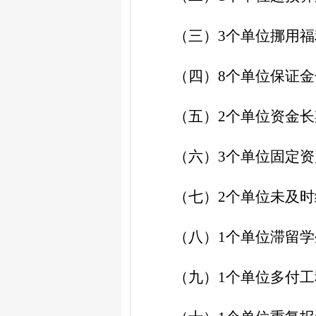
（三）
3个单位
挪用福
（四）
8个单位
保证金
（五）
2
个单位
资金长
（
六
）
3
个单位
固定资
（
七
）
2
个单位
未及时
（
八
）
1
个单位
滞留学
（
九
）
1
个单位
多付工