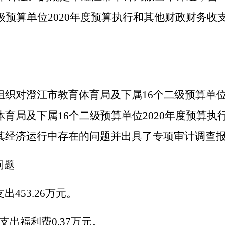
级预算单位
20
20
年度预算执行和其他财政财务收
组织对澄江市教育体育局及下属
16
个二级预算单
体育局及下属
1
6
个
二
级预算单位
20
20
年度预算执
其经济运行中存在的问题并出具
了专项审计调查
问题
支出
453.26
万
元
。
算支出福利费
0.37
万
元
。