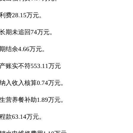
利费
28.15
万元。
长期未追回
74
万
元
。
期结余
4.66
万
元
。
产账实不符
553.11
万元
纳入收入核算
0.74
万元。
生营养餐补助
1.89
万
元。
程款
63.14
万元。