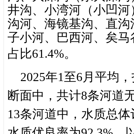
井沟、小湾河（小凹河
沟河、海镜基沟、直沟
子小河、巴西河、矣马
占比
61.4
%
。
202
5
年
1
至
6
月平均，
断面中，共计
8
条河道
13
条河道中，
水质总体
水质优良率为
92.3
%
。