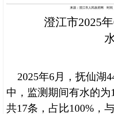
来源：澄江市人民政府网 时间：202
澄江
市
2025
年
2025
年
6
月，抚仙湖
4
中，监测期间有水的为
共
17
条，占比
100
%
，