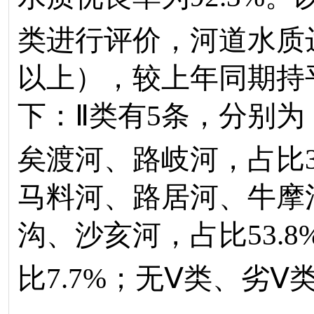
类进行评价，河道水质
以上），较上年同期持
下：
Ⅱ
类有
5
条，分别为
矣渡河、路岐河，占比
马料河、路居河、牛摩
沟、沙亥河，占比
53.8
比
7.7
%
；
无
Ⅴ
类
、
劣
Ⅴ