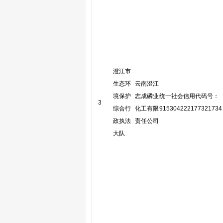
澄江市
生态环
云南澄江
境保护
志成磷业
统一社会信用代码号：
3
综合行
化工有限
915304222177321734
政执法
责任公司
大队