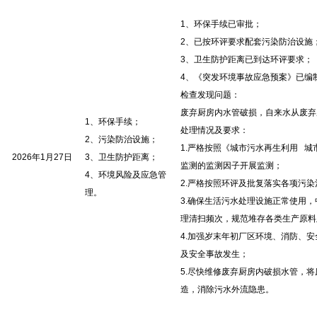
1、环保手续已审批；
2、已按环评要求配套污染防治设施
3、卫生防护距离已到达环评要求；
4、《突发环境事故应急预案》已编
检查发现问题：
废弃厨房内水管破损，自来水从废弃
1、环保手续；
处理情况及要求：
2、污染防治设施；
1.严格按照《城市污水再生利用 城市杂
2026年1月27日
3、卫生防护距离；
监测的监测因子开展监测；
4、环境风险及应急管
2.严格按照环评及批复落实各项污
理。
3.确保生活污水处理设施正常使用
理清扫频次，规范堆存各类生产原料
4.加强岁末年初厂区环境、消防、
及安全事故发生；
5.尽快维修废弃厨房内破损水管，
造，消除污水外流隐患。