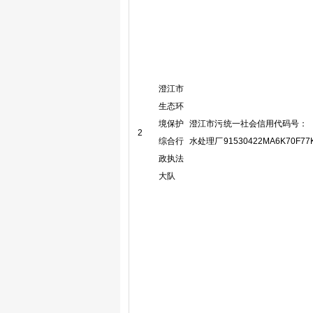
澄江市
生态环
境保护
澄江市污
统一社会信用代码号：
2
综合行
水处理厂
91530422MA6K70F77
政执法
大队