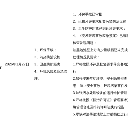
1、环保手续已审批；
2、已按环评要求配套污染防治设施
3、卫生防护距离已到达环评要求；
4、《突发环境事故应急预案》已编
检查发现问题：
1、环保手续；
油墨池池壁上方有少量破损还未完成
2、污染防治设施；
处理情况及要求：
2026年1月27日
3、卫生防护距离；
1.严格按照环评及批复要求落实各
4P
4、环境风险及应急管
行；
理。
2.加强岁末年初环境、安全隐患排
患，防止安全事故、环境污染事件发
3.加强污水处理设备的运行维护管
4.严格按照《排污许可证》管理要
境管理台账及排污许可证执行报告；
5.尽快对油墨池池壁上方破损处进