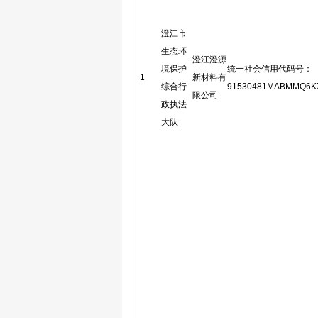
澄江市
生态环
澄江澄源
境保护
统一社会信用代码号：
1
新材料有
综合行
91530481MABMMQ6K
限公司
政执法
大队