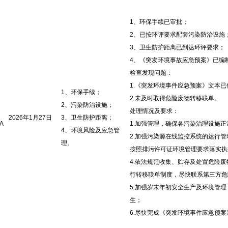
1、环保手续已审批；
2、已按环评要求配套污染防治设施
3、卫生防护距离已到达环评要求；
4、《突发环境事故应急预案》已编
检查发现问题：
1.《突发环境事件应急预案》文本
1、环保手续；
2.未及时取得危险废物转移联单。
2、污染防治设施；
处理情况及要求：
2026年1月27日
3、卫生防护距离；
A
1.加强管理，确保各污染治理设施
4、环境风险及应急管
2.加强污染源在线监控系统的运行管
理。
按照排污许可证环境管理要求落实执
4.依法规范收集、贮存及处置危险
行转移联单制度，尽快联系第三方危
5.加强岁末年初安全生产及环境管
生；
6.尽快完成《突发环境事件应急预