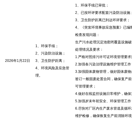
1、环保手续已审批；
2、已按环评要求配套污染防治设施
3、卫生防护距离已到达环评要求；
4、《突发环境事故应急预案》已编
检查发现问题：
生产污水处理沉淀池密闭覆盖设施破
1、环保手续；
处理情况及要求：
2、污染防治设施；
1.严格对照排污许可证环境管理要
2026年1月22日
3、卫生防护距离；
2.加强各污染治理设施维护管理工
4、环境风险及应急管
3.加强固体废物管理，做好固体废
理。
签订一般固废处置合同，确保复产前
可管理要求；
4.做好在线监控设施日常维护，确
5.加强岁末年初安全、环保管理工
6.尽快对厂区内生产废水管道及循
维护检修，确保恢复生产前消除环