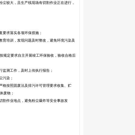
放区粉尘较大，且生产线现场有切割作业正在进行，
批复要求落实各项环保措施；
工教育培训，发现问题及时整改，避免环境污染及
后及时按规定要求自主开展竣工环保验收，验收合格后
自行监测工作，及时上传执行报告；
尘污染；
，严格按照固废法及排污许可管理要求收集、贮
体废物；
整切割作业地点，避免粉尘爆炸等安全事故发