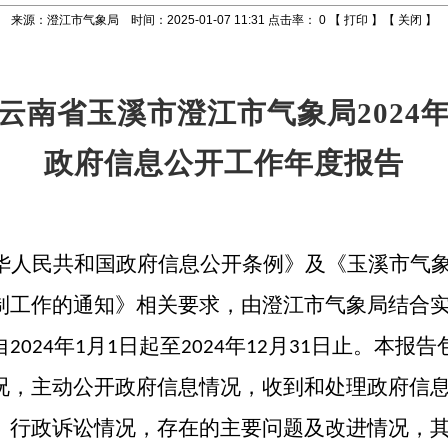
来源：澄江市气象局 时间：2025-01-07 11:31 点击率：
0
【
打印
】【
关闭
】
云南省玉溪市澄江市气象局
2024
政府信息公开工作
年度报告
华人民共和国政府信息公开条例》及《
玉溪市气
制工作的通知
》相关要求
，由澄江市气象局结合
自
年
月
日起至
年
月
日止。本报告
202
4
1
1
202
4
12
31
况，主动公开政府信息情况，收到和处理政府信
、行政诉讼情况，存在的主要问题及改进情况，