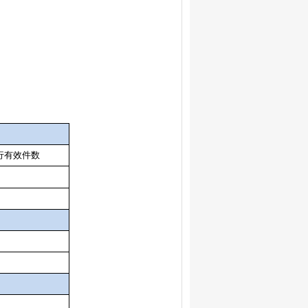
行有效件
数