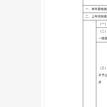
一、本年新收政
二、上年结转政
（一
（二
一情
（三
不予
开