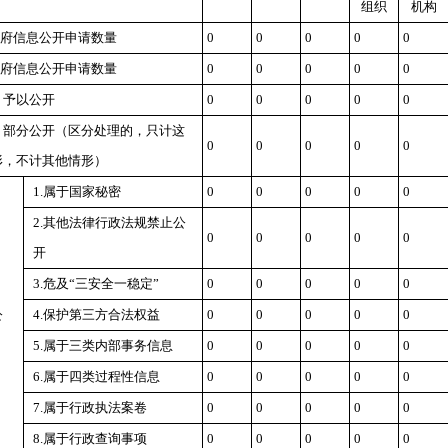
组织
机构
府信息公开申请数量
0
0
0
0
0
府信息公开申请数量
0
0
0
0
0
）予以公开
0
0
0
0
0
）部分公开
（区分处理的，只计这
0
0
0
0
0
形，不计其他情形）
1.属于国家秘密
0
0
0
0
0
2.其他法律行政法规禁止公
0
0
0
0
0
开
3.危及“三安全一稳定”
0
0
0
0
0
）
公
4.保护第三方合法权益
0
0
0
0
0
5.属于三类内部事务信息
0
0
0
0
0
6.属于四类过程性信息
0
0
0
0
0
7.属于行政执法案卷
0
0
0
0
0
8.属于行政查询事项
0
0
0
0
0