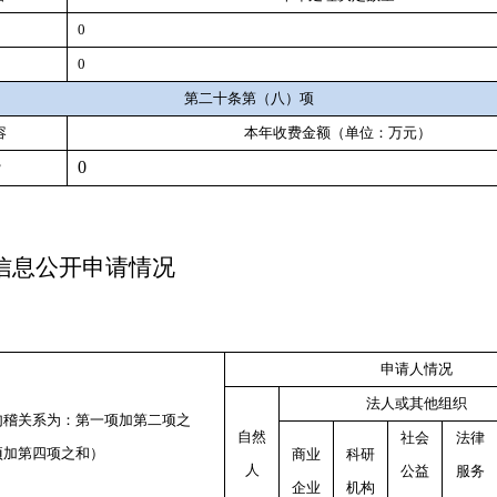
0
0
第二十条第（八）项
容
本年收费金额（单位：万元）
0
费
信息公开申请情况
申请人情况
法人或其他组织
勾稽关系为：第一项加第二项之
自然
社会
法律
项加第四项之和）
商业
科研
人
公益
服务
企业
机构