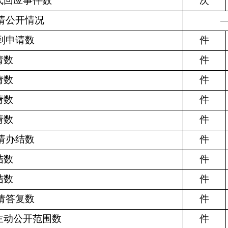
式回应事件数
次
请公开情况
到申请数
件
请数
件
请数
件
请数
件
请数
件
请办结数
件
结数
件
结数
件
请答复数
件
主动公开范围数
件