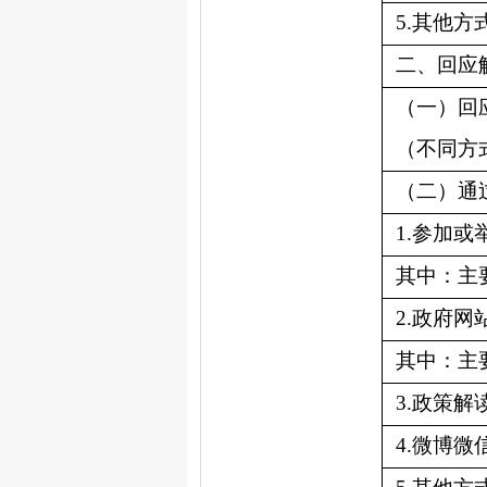
5.
其他方
二、回应
（一）回
（不同方
（二）通
1.
参加或
其中：主
2.
政府网
其中：主
3.
政策解
4.
微博微