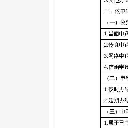
5.
其他方
三、依申
（一）收
1.
当面申
2.
传真申
3.
网络申
4.
信函申
（二）申
1.
按时办
2.
延期办
（三）申
1.
属于已