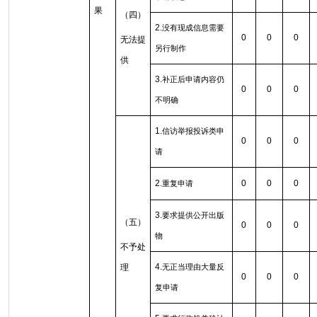
果
（四）
2.
没有现成信息需要
0
0
0
无法提
另行制作
供
3.
补正后申请内容仍
0
0
0
不明确
1.
信访举报投诉类申
0
0
0
请
2.
0
0
0
重复申请
3.
要求提供公开出版
（五）
0
0
0
物
不予处
4.
理
无正当理由大量反
0
0
0
复申请