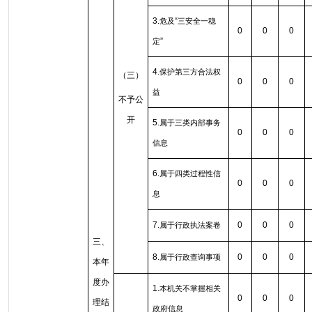
3.
“
危及
三安全一稳
0
0
0
”
定
4.
保护第三方合法权
（三）
0
0
0
益
不予公
开
5.
属于三类内部事务
0
0
0
信息
6.
属于四类过程性信
0
0
0
息
7.
0
0
0
属于行政执法案卷
三、
8.
0
0
0
属于行政查询事项
本年
度办
1.
本机关不掌握相关
0
0
0
理结
政府信息