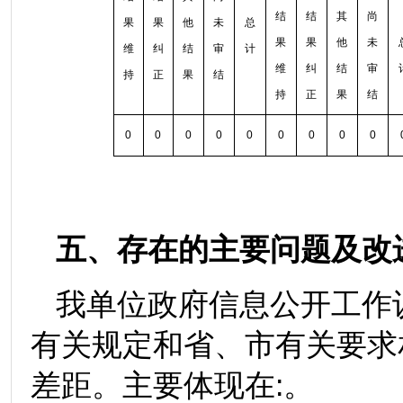
结
结
其
尚
果
果
他
未
总
果
果
他
未
维
纠
结
审
计
维
纠
结
审
持
正
果
结
持
正
果
结
0
0
0
0
0
0
0
0
0
五、存在的主要问题及改
我单位政府信息公开工作
有关规定和省、市有关要求
差距。主要体现在:。