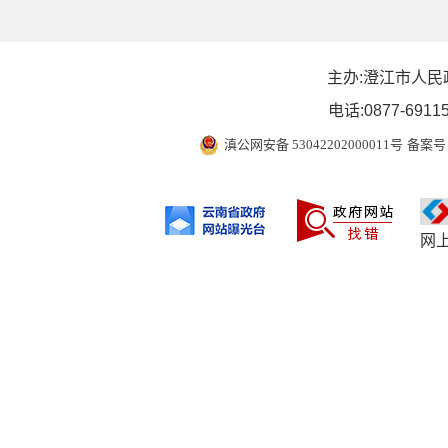
主办:澄江市人民
电话:0877-6911
滇公网安备 53042202000011号
备案号 
网上