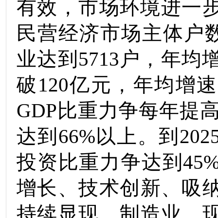
有效，市场环境进一
民营经济市场主体户
业达到
5713
户，年均
破
120
亿元
，年均增速
GDP
比重力争每年提
达到
66
%
以上
。到
202
投资比重力争达
到
45
增长、技术创新、吸
持续显现，
制造业、